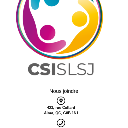
Nous joindre
423, rue Collard
Alma, QC, G8B 1N1