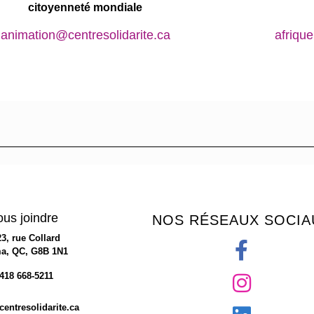
citoyenneté mondiale
animation@centresolidarite.ca
afriqu
us joindre
NOS RÉSEAUX SOCIA
23, rue Collard
a, QC, G8B 1N1
418 668-5211
entresolidarite.ca