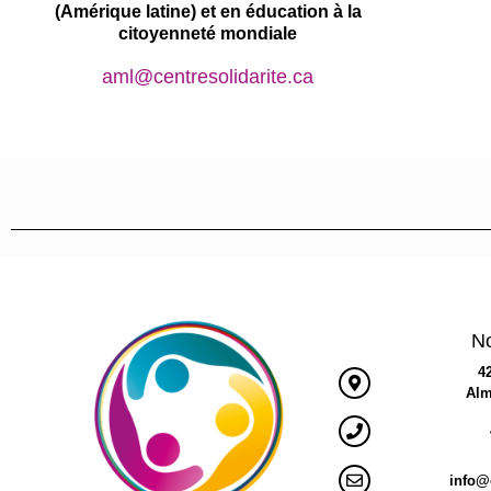
(Amérique latine) et en éducation à la
citoyenneté mondiale
aml@centresolidarite.ca
No
4
Alm
info@c