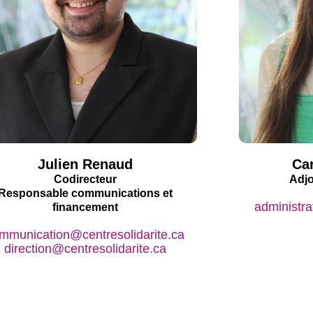
Julien Renaud
Ca
Codirecteur
Adjo
Responsable communications et
administra
financement
mmunication@centresolidarite.ca
direction@centresolidarite.ca