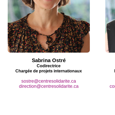
Sabrina Ostré
Codirectrice
Chargée de projets internationaux
sostre@centresolidarite.ca
direction@centresolidarite.ca
co