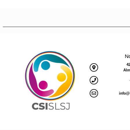
No
4
Alm
info@c